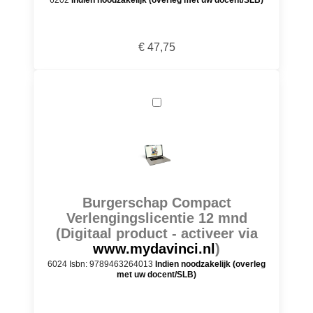
6202
Indien noodzakelijk (overleg met uw docent/SLB)
€ 47,75
Burgerschap Compact
Verlengingslicentie 12 mnd
(Digitaal product - activeer via
www.mydavinci.nl
)
6024 Isbn: 9789463264013
Indien noodzakelijk (overleg
met uw docent/SLB)