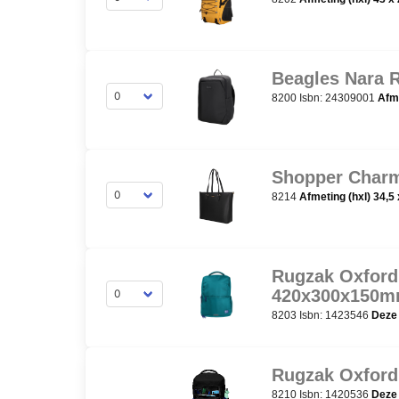
Beagles Nara 
8200 Isbn: 24309001
Afme
Shopper Char
8214
Afmeting (hxl) 34,5
Rugzak Oxford 
420x300x150
8203 Isbn: 1423546
Deze 
Rugzak Oxford
8210 Isbn: 1420536
Deze 