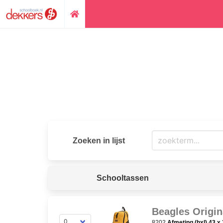
Zoeken in lijst
Schooltassen
Beagles Origin
8202
Afmeting (hxl) 43 x